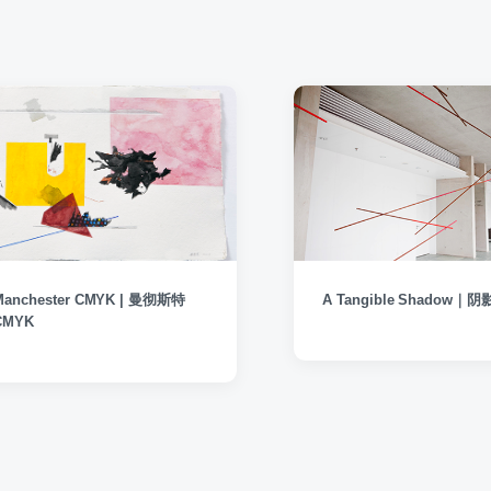
Manchester CMYK | 曼彻斯特
A Tangible Shadow｜
CMYK